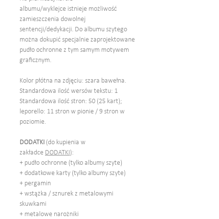
albumu/wyklejce istnieje możliwość
zamieszczenia dowolnej
sentencji/dedykacji. Do albumu szytego
można dokupić specjalnie zaprojektowane
pudło ochronne z tym samym motywem
graficznym.
Kolor płótna na zdjęciu: szara bawełna.
Standardowa ilość wersów tekstu: 1
Standardowa ilość stron: 50 (25 kart);
leporello: 11 stron w pionie / 9 stron w
poziomie.
DODATKI
(do kupienia w
zakładce
DODATKI
):
+ pudło ochronne (tylko albumy szyte)
+ dodatkowe karty (tylko albumy szyte)
+ pergamin
+ wstążka / sznurek z metalowymi
skuwkami
+ metalowe narożniki