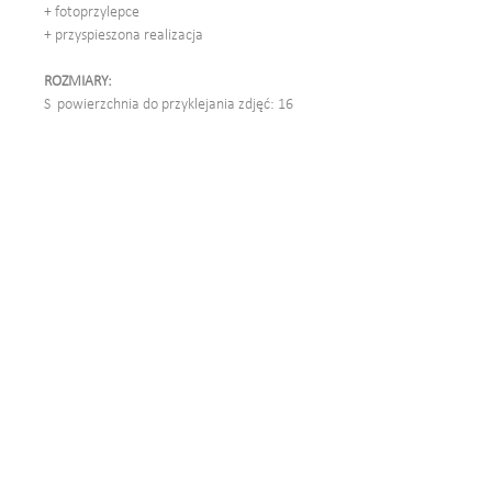
+ fotoprzylepce
+ przyspieszona realizacja
ROZMIARY:
S powierzchnia do przyklejania zdjęć: 16
(wys.) x 20,5 (szer.) cm.
M powierzchnia do przyklejania zdjęć: 23
(wys.) x 21 (szer.) cm.
L powierzchnia do przyklejania zdjęć: 25
(wys.) x 30,5 (szer.) cm.
XL powierzchnia do przyklejania zdjęć: 32
(wys.) x 30,5 (szer.) cm.
Leporello pomieści zdjęcia rozmiaru 10x15
cm, 13x18 cm.
ROZMIESZCZENIE ZDJĘĆ
na kartach
naszych albumów znajdziesz w
zakładce
ZAJRZYJ!
OPIS SPOSOBU ŁĄCZENIA KART:
klik!
OPIS