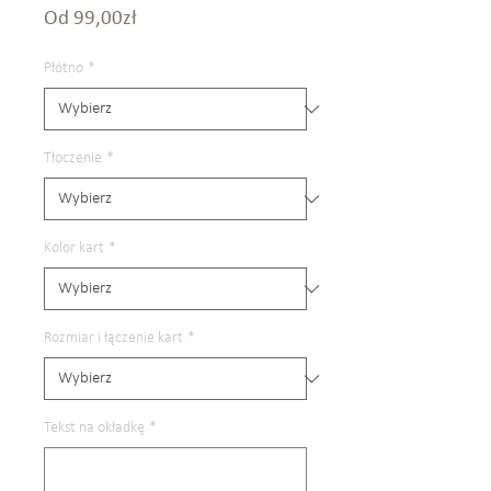
Cena
Od
99,00zł
Rabatowa
Płótno
*
Tłoczenie
*
Kolor kart
*
Rozmiar i łączenie kart
*
Tekst na okładkę
*