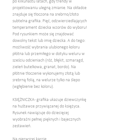
po kilkunastu latach, gdy trendy w
projektowaniu ulegną zmianie. Na okładce
znajduje się tłoczona na srebrno/złoto
subtelna grafika. Pięć, odzwierciedlających
temperament dziecka wzorów do wyboru!
Pod rysunkiem może się znajdować
dowolny tekst lub imię dziecka. A do tego:
możliwość wybrania ulubionego koloru
płótna lub przemiłego w dotyku weluru w
sześciu odcieniach (róż, błękit, szmaragd,
zieleń butelkowa, granat, bordo). Na
płótnie tłoczenie wykonujemy złotą lub
srebrną folią, na welurze tylko na ślepo
(wgłębienie bez koloru).
KSIĘŻNICZKA - grafika ukazuje dziewczynkę
na huśtawce przywiązanej do księżyca.
Rysunek nawiązuje do dziecięcej
wyobraźni pełnej pięknych i bajecznych
zestawień.
Na pierwszej karcie