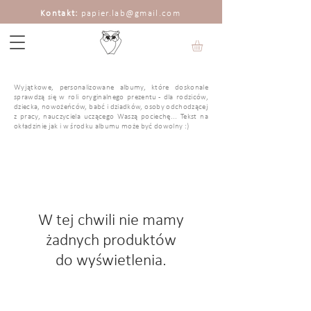
Kontakt:
papier.lab@gmail.com
Wyjątkowe, personalizowane albumy, które doskonale
sprawdzą się w roli oryginalnego prezentu - dla rodziców,
dziecka, nowożeńców, babć i dziadków, osoby odchodzącej
z pracy, nauczyciela uczącego Waszą pociechę... Tekst na
okładzinie jak i w środku albumu może być dowolny :)
W tej chwili nie mamy
żadnych produktów
do wyświetlenia.