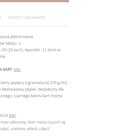
S
ZWROTY I REKLAMACJE
szare płótno lniane.
ów tekstu: 1
n:
50 (25 kart); leporello: 11 stron w
mie.
A KART:
klik!
karty papieru o gramaturze 270 g/m2.
ści bezkwasowy papier, bezpieczny dla
sycznego, czarnego koloru kart można
ACJE
klik!
ozmiar albumów, ilość mieszczących się
zdjęć, szablony układu zdjęć)