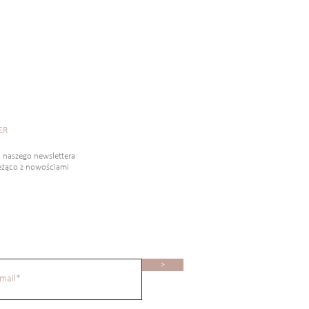
ER
o naszego newslettera
ieżąco z nowościami
>