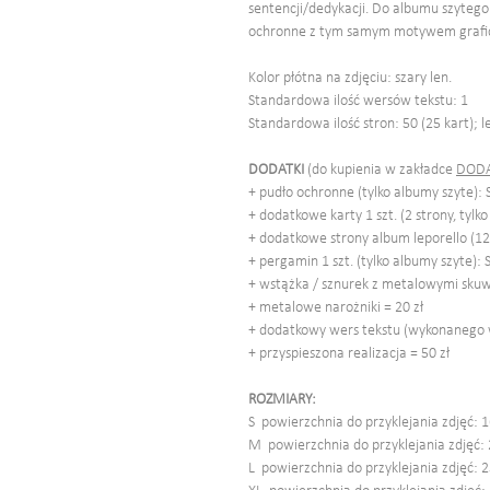
sentencji/dedykacji. Do albumu szyteg
ochronne z tym samym motywem grafi
Kolor płótna na zdjęciu: szary len.
Standardowa ilość wersów tekstu: 1
Standardowa ilość stron: 50 (25 kart); l
DODATKI
(do kupienia w zakładce
DODA
+ pudło ochronne (tylko albumy szyte): S 
+ dodatkowe karty 1 szt. (2 strony, tylko 
+ dodatkowe strony album leporello (12
+ pergamin 1 szt. (tylko albumy szyte): S,
+ wstążka / sznurek z metalowymi skuw
+ metalowe narożniki = 20 zł
+ dodatkowy wers tekstu (wykonanego w
+ przyspieszona realizacja = 50 zł
ROZMIARY:
S powierzchnia do przyklejania zdjęć: 16
M powierzchnia do przyklejania zdjęć: 23
L powierzchnia do przyklejania zdjęć: 25