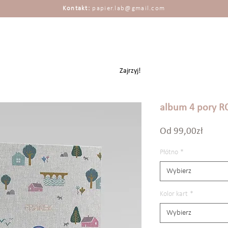
Kontakt:
papier.lab@gmail.com
Zajrzyj!
album 4 pory R
Cena
Od
99,00zł
Rabat
Płótno
*
Wybierz
Kolor kart
*
Wybierz