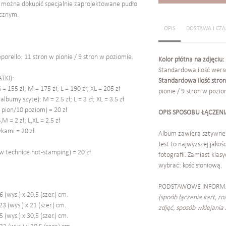
o można dokupić specjalnie zaprojektowane pudło
cznym.
OPIS
DOSTAWA I CZA
eporello: 11 stron w pionie / 9 stron w poziomie.
Kolor płótna na zdjęciu:
Standardowa ilość wers
TKI
):
Standardowa ilość stro
= 155 zł; M = 175 zł; L = 190 zł; XL = 205 zł
pionie / 9 stron w pozio
albumy szyte): M = 2.5 zł; L = 3 zł; XL = 3.5 zł
 pion/10 poziom) = 20 zł
OPIS SPOSOBU ŁĄCZENI
M = 2 zł; L,XL = 2.5 zł
kami = 20 zł
Album zawiera sztywne 
Jest to najwyższej jako
 technice hot-stamping) = 20 zł
fotografii. Zamiast kla
wybrać: kość słoniową.
PODSTAWOWE INFORM
 (wys.) x 20,5 (szer.) cm.
(spoób łączenia kart, r
 (wys.) x 21 (szer.) cm.
zdjęć, sposób wklejania 
 (wys.) x 30,5 (szer.) cm.