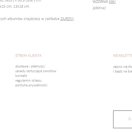
2 (wys.) x 30,5 (szer.) cm.
WZORNIK
klik!
0x15 cm, 13x18 cm.
(płótna)
zych albumów znajdziesz w zakładce
ZAJRZYJ!
STREFA KLIENTA
NEWSLETT
dostawa i płatności
zapisz się d
zasady dotyczące zwrotów
i bądź na b
kontakt
regulamin sklepu
polityka prywatności