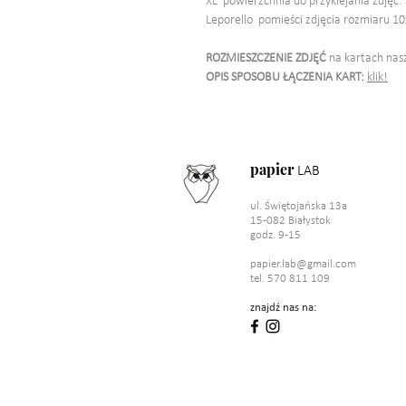
XL powierzchnia do przyklejania zdjęć: 3
Leporello pomieści zdjęcia rozmiaru 1
ROZMIESZCZENIE ZDJĘĆ
na kartach nas
OPIS SPOSOBU ŁĄCZENIA KART:
klik!
papier
LAB
ul. Świętojańska 13a
15-082 Białystok
godz. 9-15
papier.lab@gmail.com
tel. 570 811 109
znajdź nas na: