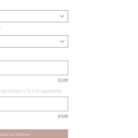
*
0/100
szej stronie / U W A G I (opcjonalne)
0/500
ODAJ DO KOSZYKA