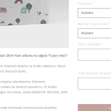
Tłoczenie
*
Wybierz
Rozmiar i łączenie kart
Wybierz
Tekst na okładkę
*
i i ZIMA Hani - albumy na zdjęcia "4 pory roku"!
nym imieniem dziecka na środku okładziny. Album
kryć Waszych dzieci.
Treść dedykacji na pierw
i wiejskie zabudowania. Elementy
y i zabaw na świeżym powietrzu. W środku
u. Na lnianej, szarej okładzinie - tłoczone, złote
stnieje możliwość zamieszczenia dowolnej
D