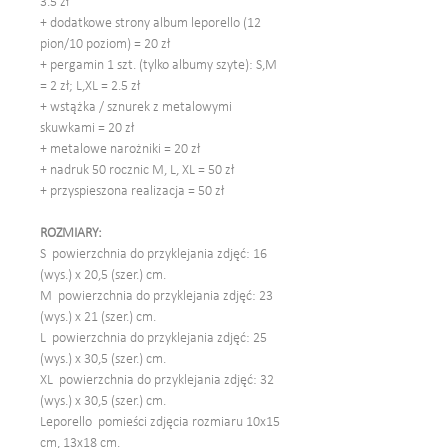
3.5 zł
+ dodatkowe strony album leporello (12
pion/10 poziom) = 20 zł
+ pergamin 1 szt. (tylko albumy szyte): S,M
= 2 zł; L,XL = 2.5 zł
+ wstążka / sznurek z metalowymi
skuwkami = 20 zł
+ metalowe narożniki = 20 zł
+ nadruk 50 rocznic M, L, XL = 50 zł
+ przyspieszona realizacja = 50 zł
ROZMIARY:
S powierzchnia do przyklejania zdjęć: 16
(wys.) x 20,5 (szer.) cm.
M powierzchnia do przyklejania zdjęć: 23
(wys.) x 21 (szer.) cm.
L powierzchnia do przyklejania zdjęć: 25
(wys.) x 30,5 (szer.) cm.
XL powierzchnia do przyklejania zdjęć: 32
(wys.) x 30,5 (szer.) cm.
Leporello pomieści zdjęcia rozmiaru 10x15
cm, 13x18 cm.