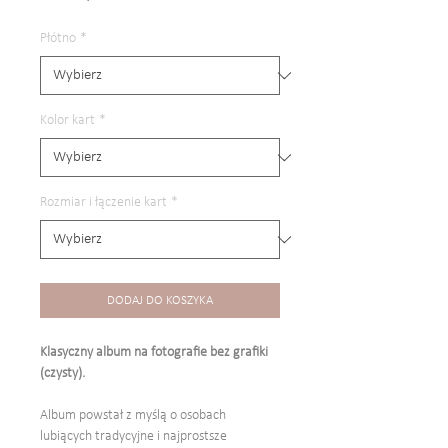
Rabatowa
Płótno
*
Kolor kart
*
Rozmiar i łączenie kart
*
DODAJ DO KOSZYKA
Klasyczny album na fotografie bez grafiki
(czysty).
Album powstał z myślą o osobach
lubiących tradycyjne i najprostsze