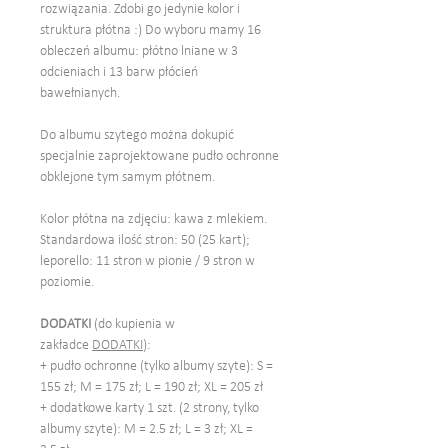
rozwiązania. Zdobi go jedynie kolor i
struktura płótna :) Do wyboru mamy 16
obleczeń albumu: płótno lniane w 3
odcieniach i 13 barw płócień
bawełnianych.
Do albumu szytego można dokupić
specjalnie zaprojektowane pudło ochronne
obklejone tym samym płótnem.
Kolor płótna na zdjęciu: kawa z mlekiem.
Standardowa ilość stron: 50 (25 kart);
leporello: 11 stron w pionie / 9 stron w
poziomie.
DODATKI
(do kupienia w
zakładce
DODATKI
):
+ pudło ochronne (tylko albumy szyte): S =
155 zł; M = 175 zł; L = 190 zł; XL = 205 zł
+ dodatkowe karty 1 szt. (2 strony, tylko
albumy szyte): M = 2.5 zł; L = 3 zł; XL =