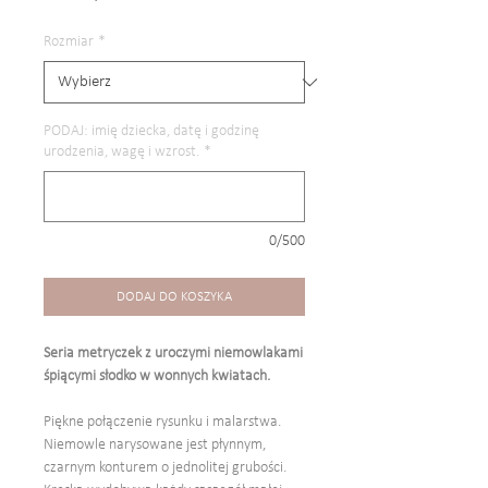
Rabatowa
Rozmiar
*
PODAJ: imię dziecka, datę i godzinę
urodzenia, wagę i wzrost.
*
0/500
DODAJ DO KOSZYKA
Seria metryczek z uroczymi niemowlakami
śpiącymi słodko w wonnych kwiatach.
Piękne połączenie rysunku i malarstwa.
Niemowle narysowane jest płynnym,
czarnym konturem o jednolitej grubości.