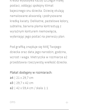
Kreska wydobywa każdy szczegół małej
postaci, oddając spokojny klimat
bajecznego snu dziecka. Dziecię otulają
namalowane akwarelą i podrysowane
kredką kwiaty. Delikatne, pastelowe kolory,
subtelna, barwna plama kontrastują z
wyraźnym konturem niemowlęcia,
wyłaniając jego postać na pierwszy plan.
Pod grafiką znajduje się IMIĘ Twojego
dziecka oraz data jego narodzin, godzina,
wzrost i waga. Metryczka w rozmiarze a2
przedstawia rzeczywistą wielkość dziecka.
Plakat dostępny w rozmiarach:
a4
| 21 x 29,7 cm
a3
| 29,7 x 42 cm
a2
| 42 x 59,4 cm / skala 1:1
OPIS