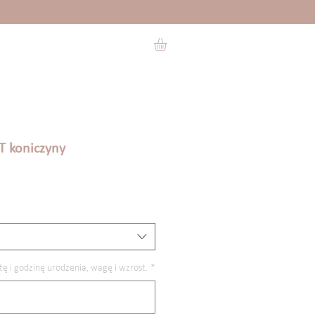
T koniczyny
owa
tę i godzinę urodzenia, wagę i wzrost.
*