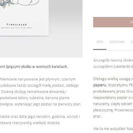
D
OPIS
DOSTAWA
Z
Szczegóły tworzą doskon
szczegółem
(Leonardo da
ami śpiącymi słodko w wonnych kwiatach.
Dlatego wielką uwagę 
. Niemowle narysowane jest płynnym, czarnym
papieru.
Wybrałyśmy PE
 wydobywa każdy szczegół małej postaci, oddając
produkowany przez Grupę
. Dziecię otulają namalowane akwarelą i
niepowlekany papier o 
 pastelowe kolory, subtelna, barwna plama
naturalny, ciepły odcień
wlęcia, wyłaniając jego postać na pierwszy plan.
płaszczyznę. Przeznaczo
prac.
ziecka oraz data jego narodzin, godzina, wzrost i
tawia rzeczywistą wielkość dziecka.
Ale to nie wszystko! Na