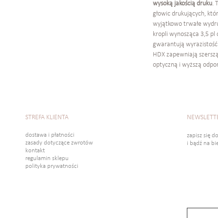
wysoką jakością druku
. 
głowic drukujących, któ
wyjątkowo trwałe wydruk
kropli wynosząca 3,5 pl
gwarantują wyrazistość
HDX zapewniają szerszą
optyczną i wyższą odpor
STREFA KLIENTA
NEWSLETT
dostawa i płatności
zapisz się d
zasady dotyczące zwrotów
i bądź na b
kontakt
regulamin sklepu
polityka prywatności