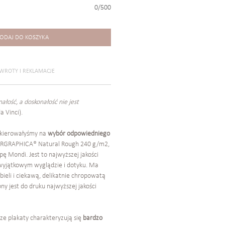
0/500
ODAJ DO KOSZYKA
WROTY I REKLAMACJE
ałość, a doskonałość nie jest
 Vinci).
skierowałyśmy na
wybór odpowiedniego
RGRAPHICA® Natural Rough 240 g/m2,
 Mondi. Jest to najwyższej jakości
wyjątkowym wyglądzie i dotyku. Ma
 bieli i ciekawą, delikatnie chropowatą
ny jest do druku najwyższej jakości
sze plakaty charakteryzują się
bardzo