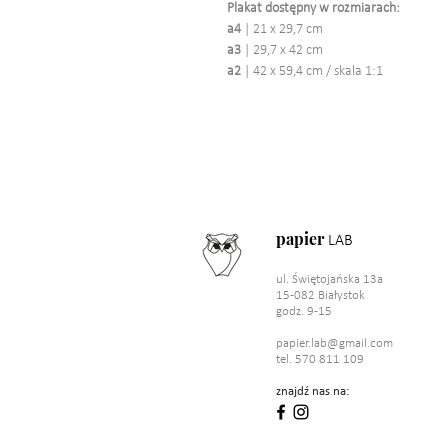
Plakat dostępny w rozmiarach:
a4
| 21 x 29,7 cm
a3
| 29,7 x 42 cm
a2
| 42 x 59,4 cm / skala 1:1
papier
LAB
ul. Świętojańska 13a
15-082 Białystok
godz. 9-15
papier.lab@gmail.com
tel. 570 811 109
znajdź nas na: