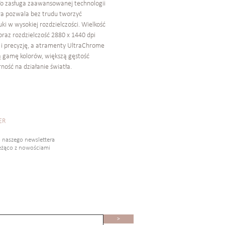
To zasługa zaawansowanej technologii
ra pozwala bez trudu tworzyć
i w wysokiej rozdzielczości. Wielkość
 oraz rozdzielczość 2880 x 1440 dpi
 i precyzję, a atramenty UltraChrome
 gamę kolorów, większą gęstość
ność na działanie światła.
ER
o naszego newslettera
ieżąco z nowościami
>