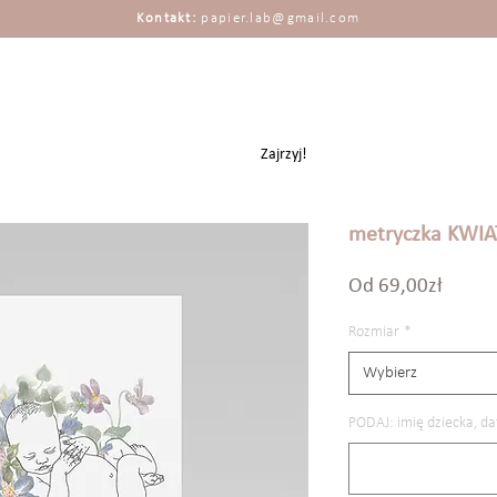
Kontakt:
papier.lab@gmail.com
Zajrzyj!
metryczka KWIA
Cena
Od
69,00zł
Rabat
Rozmiar
*
Wybierz
PODAJ: imię dziecka, da