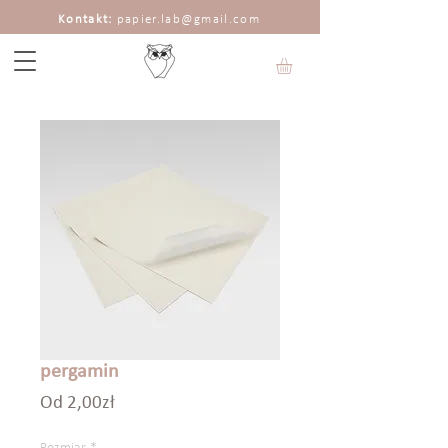
Kontakt:
papier.lab@gmail.com
pergamin
Cena
Od
2,00zł
Rabatowa