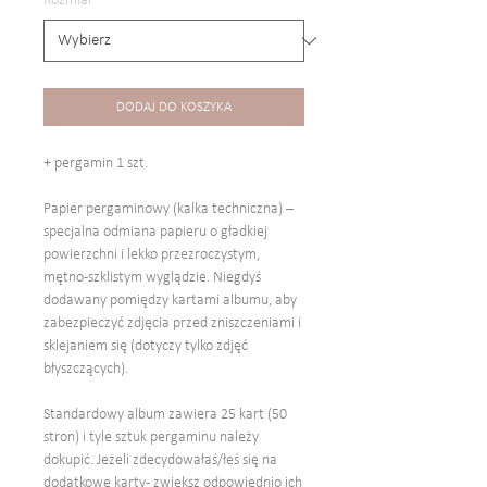
Rozmiar
*
DODAJ DO KOSZYKA
+ pergamin 1 szt.
Papier pergaminowy (kalka techniczna) –
specjalna odmiana papieru o gładkiej
powierzchni i lekko przezroczystym,
mętno-szklistym wyglądzie. Niegdyś
dodawany pomiędzy kartami albumu, aby
zabezpieczyć zdjęcia przed zniszczeniami i
sklejaniem się (dotyczy tylko zdjęć
błyszczących).
Standardowy album zawiera 25 kart (50
stron) i tyle sztuk pergaminu należy
dokupić. Jeżeli zdecydowałaś/łeś się na
dodatkowe karty - zwiększ odpowiednio ich